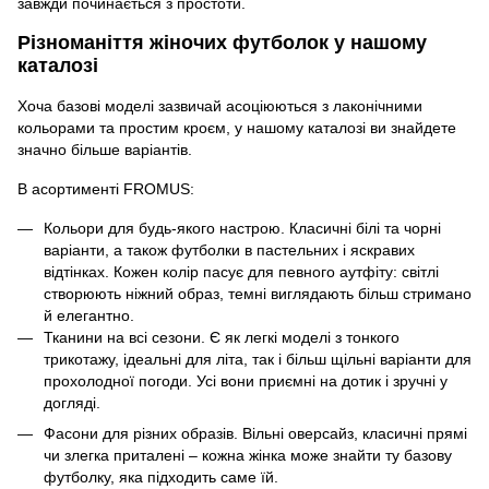
завжди починається з простоти.
Різноманіття жіночих футболок у нашому
каталозі
Хоча базові моделі зазвичай асоціюються з лаконічними
кольорами та простим кроєм, у нашому каталозі ви знайдете
значно більше варіантів.
В асортименті FROMUS:
Кольори для будь-якого настрою. Класичні білі та чорні
варіанти, а також футболки в пастельних і яскравих
відтінках. Кожен колір пасує для певного аутфіту: світлі
створюють ніжний образ, темні виглядають більш стримано
й елегантно.
Тканини на всі сезони. Є як легкі моделі з тонкого
трикотажу, ідеальні для літа, так і більш щільні варіанти для
прохолодної погоди. Усі вони приємні на дотик і зручні у
догляді.
Фасони для різних образів. Вільні оверсайз, класичні прямі
чи злегка приталені – кожна жінка може знайти ту базову
футболку, яка підходить саме їй.