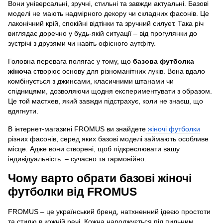
Вони універсальні, зручні, стильні та завжди актуальні. Базові
моделі не мають надмірного декору чи складних фасонів. Це
лаконічний крій, спокійні відтінки та зручний силует. Така річ
виглядає доречно у будь-якій ситуації – від прогулянки до
зустрічі з друзями чи навіть офісного аутфіту.
Головна перевага полягає у тому, що
базова футболка
жіноча
створює основу для різноманітних луків. Вона вдало
комбінується з джинсами, класичними штанами чи
спідницями, дозволяючи щодня експериментувати з образом.
Це той мастхев, який завжди підстрахує, коли не знаєш, що
вдягнути.
В інтернет-магазині FROMUS ви знайдете
жіночі футболки
різних фасонів, серед яких базові моделі займають особливе
місце. Адже вони створені, щоб підкреслювати вашу
індивідуальність – сучасно та гармонійно.
Чому варто обрати базові жіночі
футболки від FROMUS
FROMUS – це український бренд, натхненний ідеєю простоти
та стилю в кожній речі. Кожна народжується під пильним