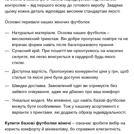
контролем – від першого ескізу до готового виробу. Завдяки
цьому кожна деталь відповідає високим стандартам якості.
Основні переваги наших жіночих футболок:
Натуральні матеріали. Основа наших футболок –
високоякісний трикотаж. Він добре пропускає повітря та не
втрачає форми навіть після багаторазового прання.
Сучасний крій. При пошитті ми орієнтуємось на класичні
силуети, які легко вписуються в гардероб будь-якого
стилю.
Доступна вартість. Пропонуємо конкурентні ціни у грн, щоб
стильні та якісні речі були доступні кожному.
Швидка доставка. Замовлений одяг ви отримуєте без
зайвого очікування, адже ми дбаємо про ваш комфорт.
Унікальні моделі. Ми впевнені, що навіть базові футболки
можуть бути особливими. Тож у нашому асортименті є
варіанти з принтами, які додають образу індивідуальності.
Купити базові футболки жіночі
– означає зробити вибір на
користь комфорту й мінімалізму, бо справжня елегантність