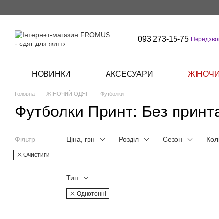
Перейти до основного контенту
093 273-15-75
Передзво
НОВИНКИ
АКСЕСУАРИ
ЖІНОЧИ
Головна
ЖІНОЧИЙ ОДЯГ
Футболки
Футболки Принт: Без принта
Фільтр
Ціна, грн
Розділ
Сезон
Кол
Очистити
Тип
Однотонні