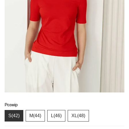
Розмір
S(42)
M(44)
L(46)
XL(48)