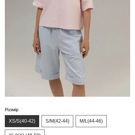
Розмір
XS/S(40-42)
S/M(42-44)
M/L(44-46)