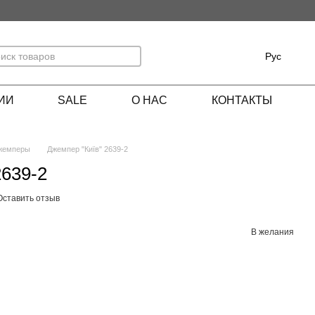
Рус
ИИ
SALE
О НАС
КОНТАКТЫ
жемперы
Джемпер "Київ" 2639-2
2639-2
Оставить отзыв
В желания