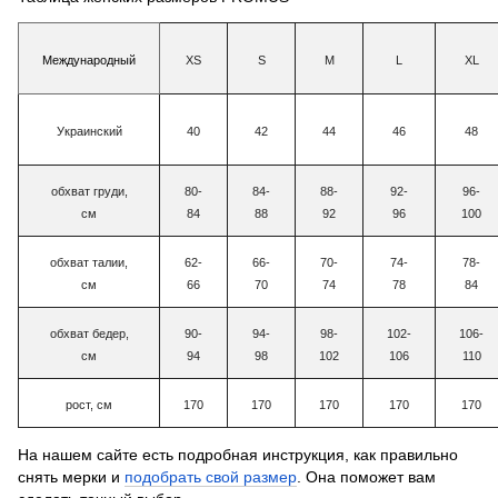
Международный
XS
S
M
L
XL
Украинский
40
42
44
46
48
обхват груди,
80-
84-
88-
92-
96-
см
84
88
92
96
100
обхват талии,
62-
66-
70-
74-
78-
см
66
70
74
78
84
обхват бедер,
90-
94-
98-
102-
106-
см
94
98
102
106
110
рост, см
170
170
170
170
170
На нашем сайте есть подробная инструкция, как правильно
снять мерки и
подобрать свой размер
. Она поможет вам