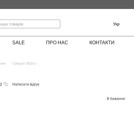
Укр
SALE
ПРО НАС
КОНТАКТИ
шоти
Світшот 2615-2
-2
Написати відгук
В бажання