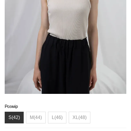
Розмір
S(42)
M(44)
L(46)
XL(48)