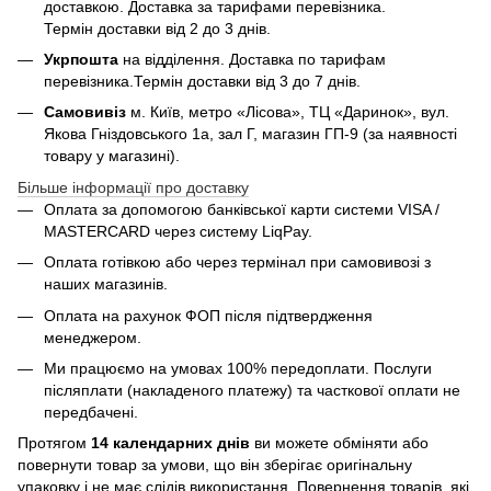
доставкою. Доставка за тарифами перевізника.
Термін доставки від 2 до 3 днів.
Укрпошта
на відділення. Доставка по тарифам
перевізника.Термін доставки від 3 до 7 днів.
Самовивіз
м. Київ, метро «Лісова», ТЦ «Даринок», вул.
Якова Гніздовського 1а, зал Г, магазин ГП-9 (за наявності
товару у магазині).
Більше інформації про доставку
Оплата за допомогою банківської карти системи VISA /
MASTERCARD через систему LiqPay.
Оплата готівкою або через термінал при самовивозі з
наших магазинів.
Оплата на рахунок ФОП після підтвердження
менеджером.
Ми працюємо на умовах 100% передоплати. Послуги
післяплати (накладеного платежу) та часткової оплати не
передбачені.
Протягом
14 календарних днів
ви можете обміняти або
повернути товар за умови, що він зберігає оригінальну
упаковку і не має слідів використання. Повернення товарів, які