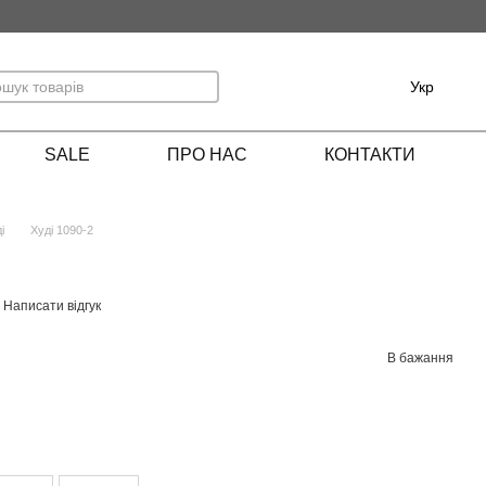
Укр
SALE
ПРО НАС
КОНТАКТИ
і
Худі 1090-2
Написати відгук
В бажання