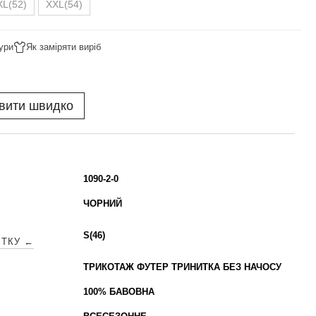
XL(52)
XXL(54)
ури
Як заміряти виріб
вити швидко
1090-2-0
ЧОРНИЙ
S(46)
ІТКУ ←
ТРИКОТАЖ ФУТЕР ТРИНИТКА БЕЗ НАЧОСУ
100% БАВОВНА