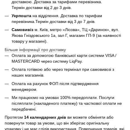
доставкою. Доставка за тарифами перевізника.
Термін доставки від 2 до 3 днів.
Укрпошта
на відділення. Доставка по тарифам
перевізника.Термін доставки від 3 до 7 днів.
Самовивіз
м. Київ, метро «Лісова», ТЦ «Даринок», вул.
Якова Гніздовського 1а, зал Г, магазин ГП-9 (за наявності
товару у магазині).
Більше інформації про доставку
Оплата за допомогою банківської карти системи VISA /
MASTERCARD через систему LiqPay.
Оплата готівкою або через термінал при самовивозі з
наших магазинів.
Оплата на рахунок ФОП після підтвердження
менеджером.
Ми працюємо на умовах 100% передоплати. Послуги
післяплати (накладеного платежу) та часткової оплати не
передбачені.
Протягом
14 календарних днів
ви можете обміняти або
повернути товар за умови, що він зберігає оригінальну
упаковку і не має слідів використання. Повернення товарів, які