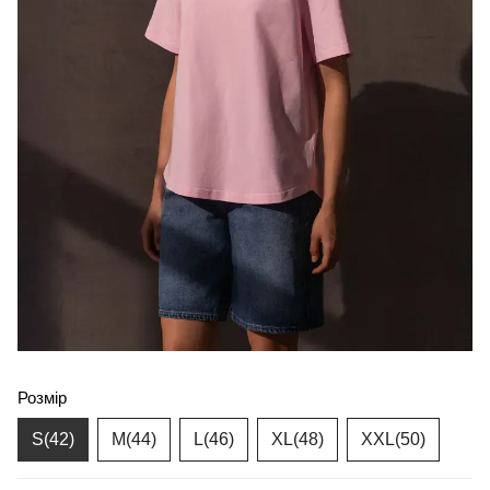
Розмір
S(42)
M(44)
L(46)
XL(48)
XXL(50)