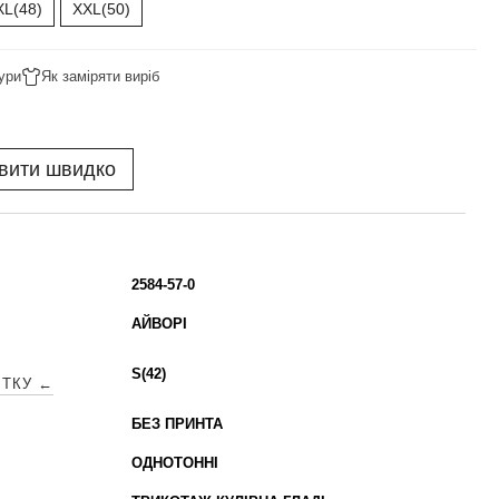
XL(48)
XXL(50)
ури
Як заміряти виріб
вити швидко
2584-57-0
АЙВОРІ
S(42)
ІТКУ ←
БЕЗ ПРИНТА
ОДНОТОННІ