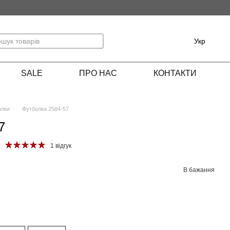
Укр
SALE
ПРО НАС
КОНТАКТИ
олки
Футболка 2584-57
7
1 відгук
В бажання