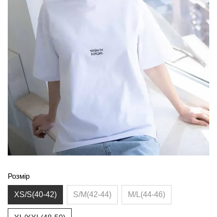
Розмір
XS/S(40-42)
S/M(42-44)
M/L(44-46)