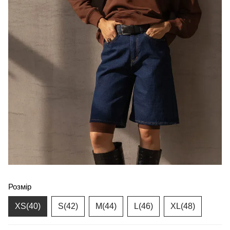
Розмір
XS(40)
S(42)
M(44)
L(46)
XL(48)