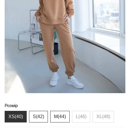
Розмір
XS(40)
S(42)
M(44)
L(46)
XL(48)