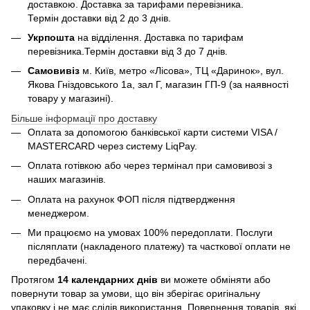
доставкою. Доставка за тарифами перевізника.
Термін доставки від 2 до 3 днів.
Укрпошта
на відділення. Доставка по тарифам
перевізника.Термін доставки від 3 до 7 днів.
Самовивіз
м. Київ, метро «Лісова», ТЦ «Даринок», вул.
Якова Гніздовського 1а, зал Г, магазин ГП-9 (за наявності
товару у магазині).
Більше інформації про доставку
Оплата за допомогою банківської карти системи VISA /
MASTERCARD через систему LiqPay.
Оплата готівкою або через термінал при самовивозі з
наших магазинів.
Оплата на рахунок ФОП після підтвердження
менеджером.
Ми працюємо на умовах 100% передоплати. Послуги
післяплати (накладеного платежу) та часткової оплати не
передбачені.
Протягом
14 календарних днів
ви можете обміняти або
повернути товар за умови, що він зберігає оригінальну
упаковку і не має слідів використання. Повернення товарів, які