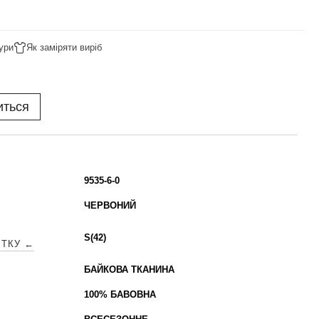
ури
Як заміряти виріб
иться
9535-6-0
ЧЕРВОНИЙ
S(42)
ІТКУ ←
БАЙКОВА ТКАНИНА
100% БАВОВНА