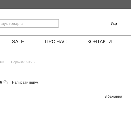
Укр
SALE
ПРО НАС
КОНТАКТИ
чки
Сорочка 9535-6
-6
Написати відгук
В бажання