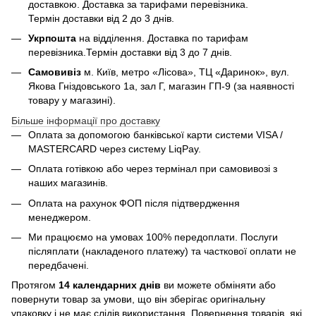
доставкою. Доставка за тарифами перевізника.
Термін доставки від 2 до 3 днів.
Укрпошта
на відділення. Доставка по тарифам
перевізника.Термін доставки від 3 до 7 днів.
Самовивіз
м. Київ, метро «Лісова», ТЦ «Даринок», вул.
Якова Гніздовського 1а, зал Г, магазин ГП-9 (за наявності
товару у магазині).
Більше інформації про доставку
Оплата за допомогою банківської карти системи VISA /
MASTERCARD через систему LiqPay.
Оплата готівкою або через термінал при самовивозі з
наших магазинів.
Оплата на рахунок ФОП після підтвердження
менеджером.
Ми працюємо на умовах 100% передоплати. Послуги
післяплати (накладеного платежу) та часткової оплати не
передбачені.
Протягом
14 календарних днів
ви можете обміняти або
повернути товар за умови, що він зберігає оригінальну
упаковку і не має слідів використання. Повернення товарів, які