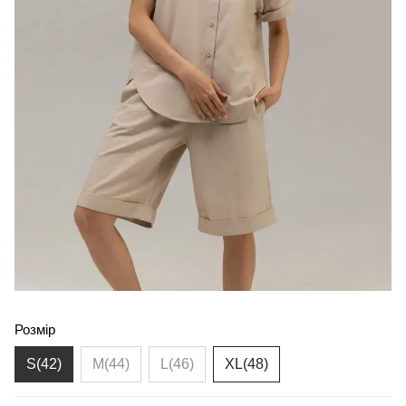
Розмір
S(42)
M(44)
L(46)
XL(48)