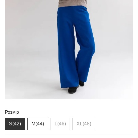
Розмір
S(42)
M(44)
L(46)
XL(48)