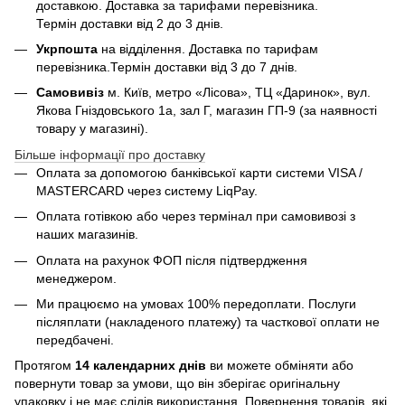
доставкою. Доставка за тарифами перевізника.
Термін доставки від 2 до 3 днів.
Укрпошта
на відділення. Доставка по тарифам
перевізника.Термін доставки від 3 до 7 днів.
Самовивіз
м. Київ, метро «Лісова», ТЦ «Даринок», вул.
Якова Гніздовського 1а, зал Г, магазин ГП-9 (за наявності
товару у магазині).
Більше інформації про доставку
Оплата за допомогою банківської карти системи VISA /
MASTERCARD через систему LiqPay.
Оплата готівкою або через термінал при самовивозі з
наших магазинів.
Оплата на рахунок ФОП після підтвердження
менеджером.
Ми працюємо на умовах 100% передоплати. Послуги
післяплати (накладеного платежу) та часткової оплати не
передбачені.
Протягом
14 календарних днів
ви можете обміняти або
повернути товар за умови, що він зберігає оригінальну
упаковку і не має слідів використання. Повернення товарів, які