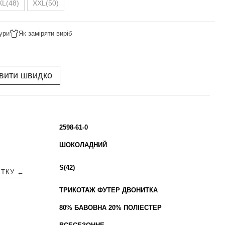
XL(48)
XXL(50)
ури
Як заміряти виріб
вити швидко
2598-61-0
ШОКОЛАДНИЙ
S(42)
ІТКУ ←
ТРИКОТАЖ ФУТЕР ДВОНИТКА
80% БАВОВНА 20% ПОЛІЕСТЕР