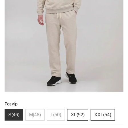
Розмір
S(46)
M(48)
L(50)
XL(52)
XXL(54)