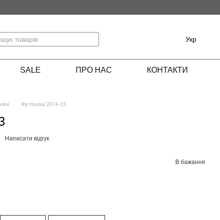
Укр
SALE
ПРО НАС
КОНТАКТИ
олки
Футболка 2674-13
3
Написати відгук
В бажання