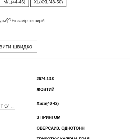
M/L(44-46)
XL/XXL(48-50)
ури
Як заміряти виріб
вити швидко
2674-13-0
ЖОВТИЙ
XS/S(40-42)
ІТКУ ←
З ПРИНТОМ
ОВЕРСАЙЗ, ОДНОТОННІ