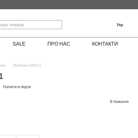
Укр
SALE
ПРО НАС
КОНТАКТИ
олки
Футболка 2260-21
1
Написати відгук
В бажання