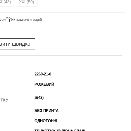
XL(48)
XXL(50)
ури
Як заміряти виріб
вити швидко
2260-21-0
РОЖЕВИЙ
S(42)
ІТКУ ←
БЕЗ ПРИНТА
ОДНОТОННІ