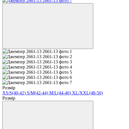
Розмір
XS/S(40-42)
S/M(42-44)
M/L(44-46)
XL/XXL(48-50)
Розмір