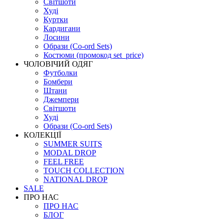
Світшоти
Худі
Куртки
Кардигани
Лосини
Образи (Co-ord Sets)
Костюми (промокод set_price)
ЧОЛОВІЧИЙ ОДЯГ
Футболки
Бомбери
Штани
Джемпери
Світшоти
Худі
Образи (Co-ord Sets)
КОЛЕКЦІЇ
SUMMER SUITS
MODAL DROP
FEEL FREE
TOUCH COLLECTION
NATIONAL DROP
SALE
ПРО НАС
ПРО НАС
БЛОГ