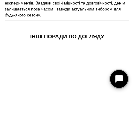
експериментів. Завдяки своїй міцності та довговічності, денім
залишається поза часом і завжди актуальним вибором для
будь-якого сезону.
ІНШІ ПОРАДИ ПО ДОГЛЯДУ
093 273-15-75
КОНТАКТИ
Повна версія сайту
© 2026
Рус
Укр