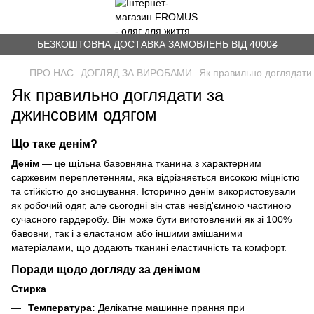
БЕЗКОШТОВНА ДОСТАВКА ЗАМОВЛЕНЬ ВІД 4000₴
ПРО НАС
ДОГЛЯД ЗА ВИРОБАМИ
Як правильно доглядати
Як правильно доглядати за
джинсовим одягом
Що таке денім?
Денім
— це щільна бавовняна тканина з характерним
саржевим переплетенням, яка відрізняється високою міцністю
та стійкістю до зношування. Історично денім використовували
як робочий одяг, але сьогодні він став невід'ємною частиною
сучасного гардеробу. Він може бути виготовлений як зі 100%
бавовни, так і з еластаном або іншими змішаними
матеріалами, що додають тканині еластичність та комфорт.
Поради щодо догляду за денімом
Стирка
Температура:
Делікатне машинне прання при