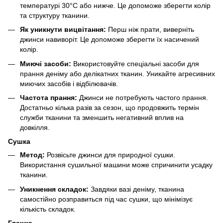
температурі 30°C або нижче. Це допоможе зберегти колір
та структуру тканини.
Як уникнути вицвітання:
Перш ніж прати, виверніть
джинси навиворіт. Це допоможе зберегти їх насичений
колір.
Миючі засоби:
Використовуйте спеціальні засоби для
прання деніму або делікатних тканин. Уникайте агресивних
миючих засобів і відбілювачів.
Частота прання:
Джинси не потребують частого прання.
Достатньо кілька разів за сезон, що продовжить термін
служби тканини та зменшить негативний вплив на
довкілля.
Сушка
Метод:
Розвісьте джинси для природної сушки.
Використання сушильної машини може спричинити усадку
тканини.
Уникнення складок:
Завдяки вазі деніму, тканина
самостійно розправиться під час сушки, що мінімізує
кількість складок.