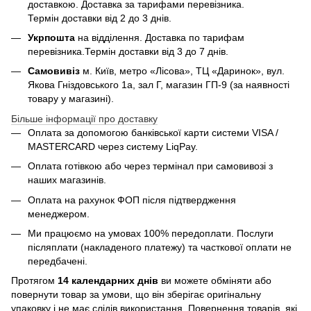
доставкою. Доставка за тарифами перевізника.
Термін доставки від 2 до 3 днів.
Укрпошта
на відділення. Доставка по тарифам
перевізника.Термін доставки від 3 до 7 днів.
Самовивіз
м. Київ, метро «Лісова», ТЦ «Даринок», вул.
Якова Гніздовського 1а, зал Г, магазин ГП-9 (за наявності
товару у магазині).
Більше інформації про доставку
Оплата за допомогою банківської карти системи VISA /
MASTERCARD через систему LiqPay.
Оплата готівкою або через термінал при самовивозі з
наших магазинів.
Оплата на рахунок ФОП після підтвердження
менеджером.
Ми працюємо на умовах 100% передоплати. Послуги
післяплати (накладеного платежу) та часткової оплати не
передбачені.
Протягом
14 календарних днів
ви можете обміняти або
повернути товар за умови, що він зберігає оригінальну
упаковку і не має слідів використання. Повернення товарів, які