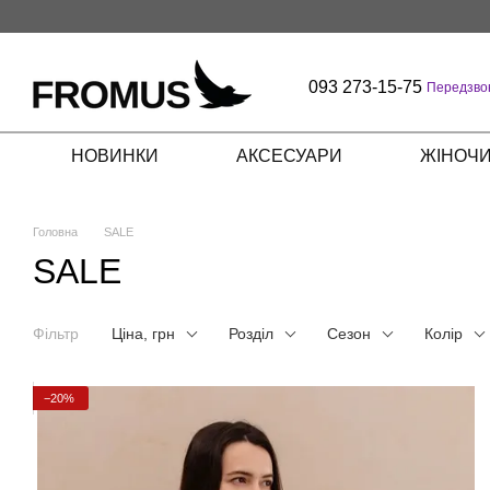
Перейти до основного контенту
093 273-15-75
Передзво
НОВИНКИ
АКСЕСУАРИ
ЖІНОЧИ
Головна
SALE
SALE
Фільтр
Ціна, грн
Розділ
Сезон
Колір
−20%