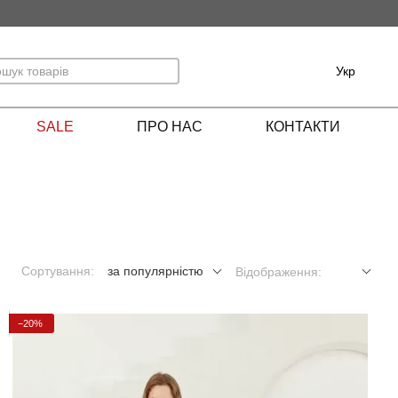
Укр
SALE
ПРО НАС
КОНТАКТИ
Сортування:
за популярністю
Відображення:
−20%