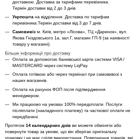
доставкою. Доставка за тарифами перевізника.
Термін доставки від 2 до 3 днів.
Укрпошта
на відділення. Доставка по тарифам
перевізника.Термін доставки від 3 до 7 днів.
Самовивіз
м. Київ, метро «Лісова», ТЦ «Даринок», вул.
Якова Гніздовського 1а, зал Г, магазин ГП-9 (за наявності
товару у магазині).
Більше інформації про доставку
Оплата за допомогою банківської карти системи VISA /
MASTERCARD через систему LiqPay.
Оплата готівкою або через термінал при самовивозі з
наших магазинів.
Оплата на рахунок ФОП після підтвердження
менеджером.
Ми працюємо на умовах 100% передоплати. Послуги
післяплати (накладеного платежу) та часткової оплати не
передбачені.
Протягом
14 календарних днів
ви можете обміняти або
повернути товар за умови, що він зберігає оригінальну
упаковку і не має слідів використання. Повернення товарів, які