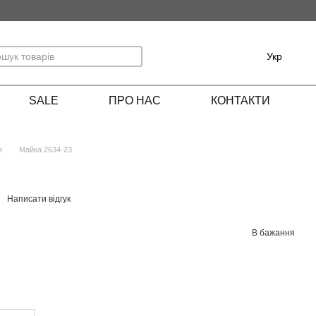
Укр
SALE
ПРО НАС
КОНТАКТИ
и
Майка 2634-23
Написати відгук
В бажання