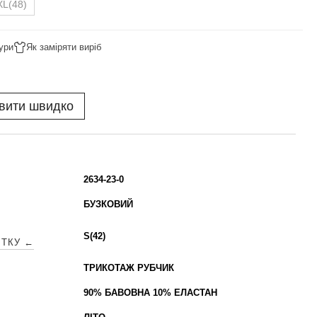
XL(48)
ури
Як заміряти виріб
вити швидко
2634-23-0
БУЗКОВИЙ
S(42)
ІТКУ ←
ТРИКОТАЖ РУБЧИК
90% БАВОВНА 10% ЕЛАСТАН